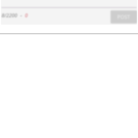
8/2200
-
0
POST