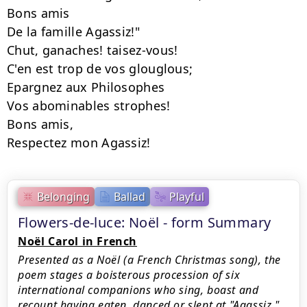
Bons amis

De la famille Agassiz!"

Chut, ganaches! taisez-vous!

C'en est trop de vos glouglous;

Epargnez aux Philosophes

Vos abominables strophes!

Bons amis,

Respectez mon Agassiz!
Belonging
Ballad
Playful
Flowers-de-luce: Noël - form Summary
Noël Carol in French
Presented as a Noël (a French Christmas song), the
poem stages a boisterous procession of six
international companions who sing, boast and
recount having eaten, danced or slept at "Agassiz."